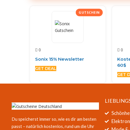
0
0
Sonix 15% Newsletter
Koste
60$
GET DEAL
GET 
LIEBLING
Schönhe
Du speicherst immer so, wie es dir am besten
Elektro
passt – natürlich kostenlos, rund um die Uhr
Mode & 