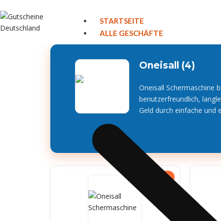
STARTSEITE
ALLE GESCHÄFTE
Oneisall (4)
Oneisall Schermaschine bie
benutzerfreundlich, langl
Geld durch einfache und ef