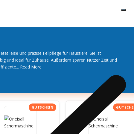
tet leise und präzise Fellpflege für Haustiere. Sie ist
ebig und ideal für Zuhause. Außerdem sparen Nutzer Zeit und
fiziente...
Read More