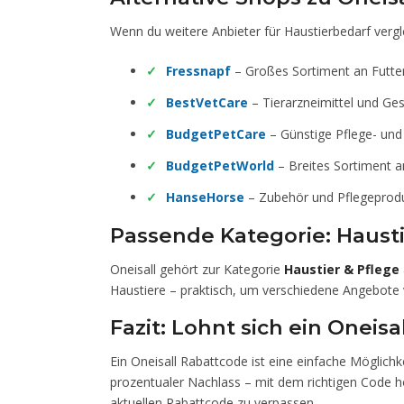
Wenn du weitere Anbieter für Haustierbedarf vergle
Fressnapf
– Großes Sortiment an Futte
BestVetCare
– Tierarzneimittel und Ge
BudgetPetCare
– Günstige Pflege- und
BudgetPetWorld
– Breites Sortiment a
HanseHorse
– Zubehör und Pflegeproduk
Passende Kategorie: Hausti
Oneisall gehört zur Kategorie
Haustier & Pflege
Haustiere – praktisch, um verschiedene Angebote 
Fazit: Lohnt sich ein Oneis
Ein Oneisall Rabattcode ist eine einfache Möglich
prozentualer Nachlass – mit dem richtigen Code ho
aktuellen Rabattcode zu verpassen.