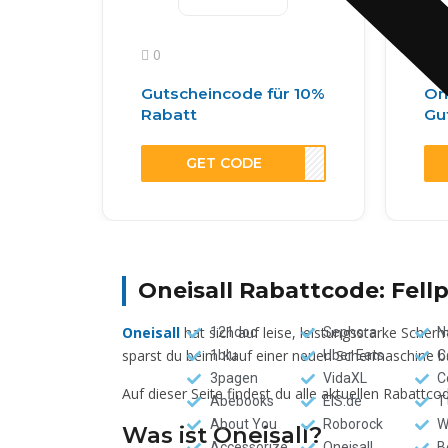
0
0
Gutscheincode für 10%
On
Rabatt
Gu
GET CODE
ST10
Oneisall Rabattcode: Fell
Oneisall
hat sich auf leise, leistungsstarke Scher
121doc
Sephora
N
sparst du beim Kauf einer neuen Schermaschine bar
1blu
Uber Eats
C
3pagen
VidaXL
C
Auf dieser Seite findest du alle aktuellen Rabattc
Abebooks
EIS.de
T
About You
Roborock
W
Was ist Oneisall?
Accessorize
Oneisall
B