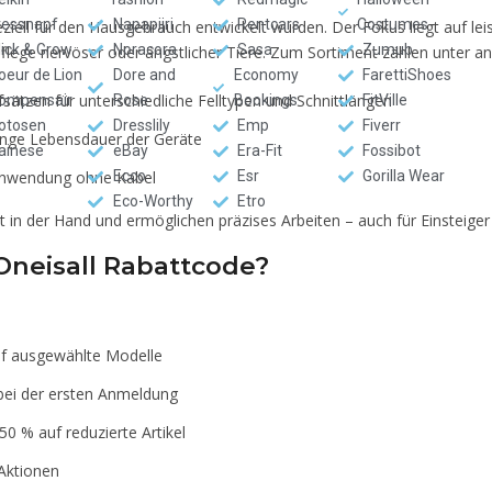
ressnapf
Napapijri
Rentcars
Costumes
eziell für den Hausgebrauch entwickelt wurden. Der Fokus liegt auf l
lick & Grow
Noracora
Sasa
Zumub
lpflege nervöser oder ängstlicher Tiere. Zum Sortiment zählen unter a
oeur de Lion
Dore and
Economy
FarettiShoes
sätzen für unterschiedliche Felltypen und Schnittlängen
ompensair
Rose
Bookings
FitVille
otosen
Dresslily
Emp
Fiverr
ange Lebensdauer der Geräte
ainese
eBay
Era-Fit
Fossibot
 Anwendung ohne Kabel
Ecco
Esr
Gorilla Wear
Eco-Worthy
Etro
in der Hand und ermöglichen präzises Arbeiten – auch für Einsteiger
 Oneisall Rabattcode?
uf ausgewählte Modelle
ei der ersten Anmeldung
50 % auf reduzierte Artikel
Aktionen