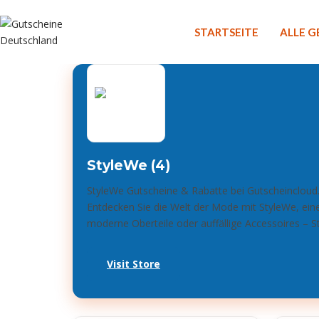
STARTSEITE
ALLE 
StyleWe (4)
StyleWe Gutscheine & Rabatte bei Gutscheincloud
Entdecken Sie die Welt der Mode mit StyleWe, eine
moderne Oberteile oder auffällige Accessoires – St
Visit Store