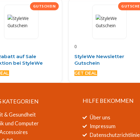
0
abatt auf Sale
StyleWe Newsletter
ktion bei StyleWe
Gutschein
DEAL
GET DEAL
HILFE BEKOMMEN
S KATEGORIEN
it & Gesundheit
Über uns
nik und Computer
Impressum
Accessoires
Datenschutzrichtlinie