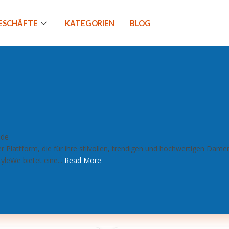
GESCHÄFTE
KATEGORIEN
BLOG
.de
r Plattform, die für ihre stilvollen, trendigen und hochwertigen Dame
yleWe bietet eine...
Read More