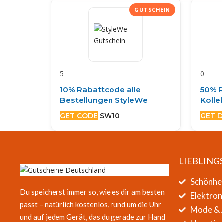
5
0
10% Rabattcode alle
50% R
Bestellungen StyleWe
Kolle
GET CODE
SW10
GET 
LIEBLING
Schönhe
Du speicherst immer so, wie es dir am besten
Elektro
passt – natürlich kostenlos, rund um die Uhr
Mode & 
und auf jedem Gerät, das du gerade zur Hand