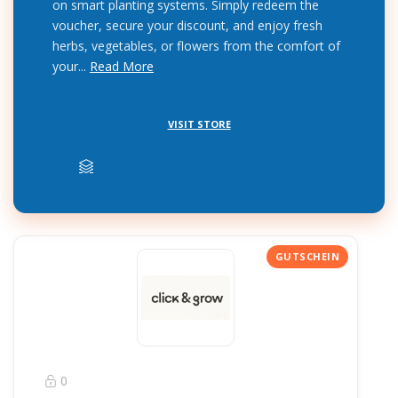
on smart planting systems. Simply redeem the
voucher, secure your discount, and enjoy fresh
herbs, vegetables, or flowers from the comfort of
your...
Read More
VISIT STORE
0