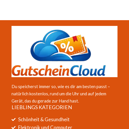
Du speicherst immer so, wie es dir am besten passt –
natürlich kostenlos, rund um die Uhr und auf jedem
Gerät, das du gerade zur Hand hast.
LIEBLINGS KATEGORIEN
Schönheit & Gesundheit
Elektronik und Computer