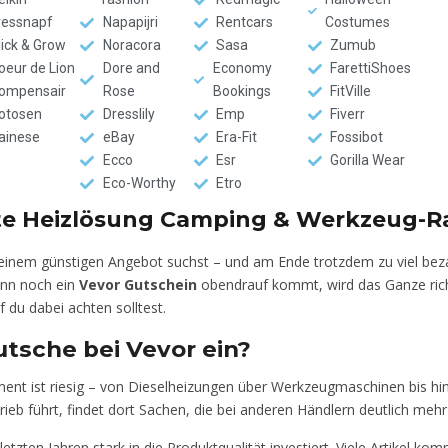
ressnapf
Napapijri
Rentcars
Costumes
lick & Grow
Noracora
Sasa
Zumub
oeur de Lion
Dore and
Economy
FarettiShoes
ompensair
Rose
Bookings
FitVille
otosen
Dresslily
Emp
Fiverr
ainese
eBay
Era-Fit
Fossibot
Ecco
Esr
Gorilla Wear
Eco-Worthy
Etro
ente Heizlösung Camping & Werkzeug-R
nem günstigen Angebot suchst – und am Ende trotzdem zu viel bezahls
ann noch ein
Vevor Gutschein
obendrauf kommt, wird das Ganze richt
 du dabei achten solltest.
tsche bei Vevor ein?
timent ist riesig – von Dieselheizungen über Werkzeugmaschinen bis hi
rieb führt, findet dort Sachen, die bei anderen Händlern deutlich meh
zten Jahren stark in die Produktqualität investiert. Viele Artikel kom