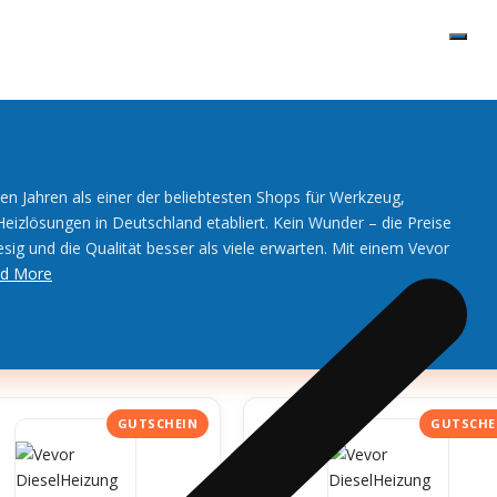
zten Jahren als einer der beliebtesten Shops für Werkzeug,
izlösungen in Deutschland etabliert. Kein Wunder – die Preise
iesig und die Qualität besser als viele erwarten. Mit einem Vevor
d More