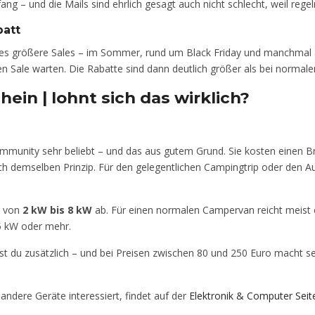
nfang – und die Mails sind ehrlich gesagt auch nicht schlecht, weil 
batt
bt es größere Sales – im Sommer, rund um Black Friday und manchmal
en Sale warten. Die Rabatte sind dann deutlich größer als bei normal
ein | lohnt sich das wirklich?
ommunity sehr beliebt – und das aus gutem Grund. Sie kosten einen B
 demselben Prinzip. Für den gelegentlichen Campingtrip oder den Ausb
e von
2 kW bis 8 kW
ab. Für einen normalen Campervan reicht meist 
 5 kW oder mehr.
st du zusätzlich – und bei Preisen zwischen 80 und 250 Euro macht s
andere Geräte interessiert, findet auf der
Elektronik & Computer Seit