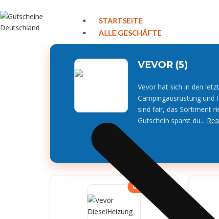
STARTSEITE
ALLE GESCHÄFTE
VEVOR (5)
Vevor hat sich in den let
Campingausrüstung und He
sind fair, das Sortiment r
Gutschein sparst du...
Rea