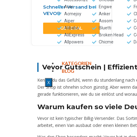
Schneller Versand bei
Acer
Engwe
F
VEVOR
Acmejoy
Anker
C
Aiper
Aosom
C
GET DEAL
Alibaba
Bluetti
C
AliExpress
Broken Head
C
Allpowers
Chicme
D
KATEGORIEN
Vevor Gutschein | Effizi
BLOG
Kennst du das Gefühl, wenn du stundenlang nach ei
X
Der Shop ist ohnehin schon günstig. Aber wenn d
gerade funktionieren, wie du sie einlöst und worauf
Warum kaufen so viele Deu
Vevor ist kein typischer Billig-Versender. Das Sor
arbeitet, einen Van ausbaut oder einen kleinen Bet
Was den Shop besonders macht: Vevor hat in den let