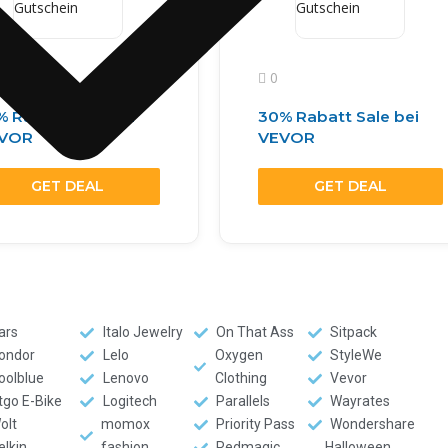
0
% Rabatt Sale bei
30% Rabatt Sale bei
VOR
VEVOR
GET DEAL
GET DEAL
ars
Italo Jewelry
On That Ass
Sitpack
ondor
Lelo
Oxygen
StyleWe
oolblue
Lenovo
Clothing
Vevor
tgo E-Bike
Logitech
Parallels
Wayrates
olt
momox
Priority Pass
Wondershare
elkin
fashion
Redmagic
Halloween