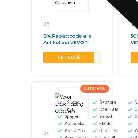
5
1
8% Rabattcode alle
50
Artikel bei VEVOR
VE
GET CODE
F8EU
121doc
Sephora
N
1blu
Uber Eats
C
3pagen
VidaXL
C
Abebooks
EIS.de
T
About You
Roborock
W
0
Accessorize
Oneisall
B