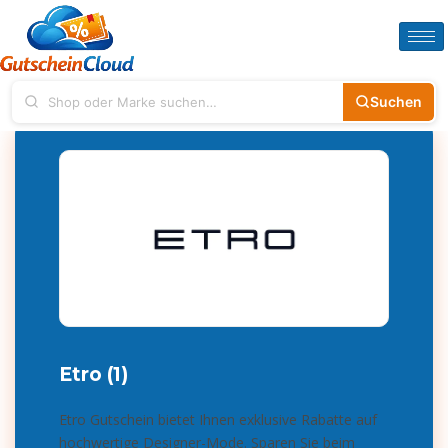
Suchen
Etro (1)
Etro Gutschein bietet Ihnen exklusive Rabatte auf
hochwertige Designer-Mode. Sparen Sie beim