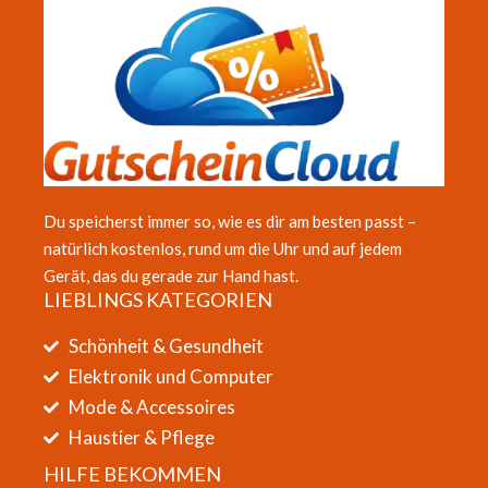
Du speicherst immer so, wie es dir am besten passt –
natürlich kostenlos, rund um die Uhr und auf jedem
Gerät, das du gerade zur Hand hast.
LIEBLINGS KATEGORIEN
Schönheit & Gesundheit
Elektronik und Computer
Mode & Accessoires
Haustier & Pflege
HILFE BEKOMMEN