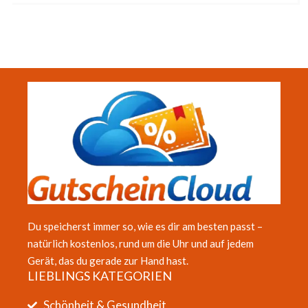
Du speicherst immer so, wie es dir am besten passt –
natürlich kostenlos, rund um die Uhr und auf jedem
Gerät, das du gerade zur Hand hast.
LIEBLINGS KATEGORIEN
Schönheit & Gesundheit