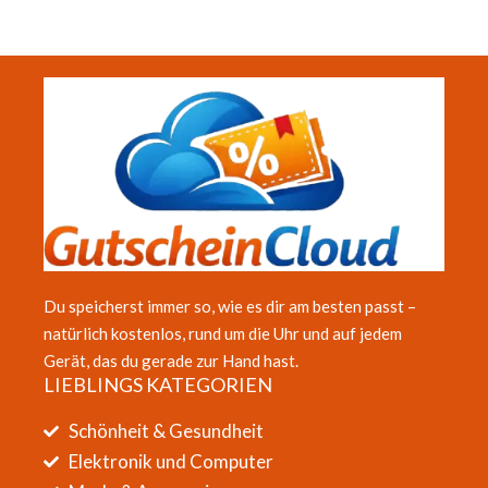
Du speicherst immer so, wie es dir am besten passt –
natürlich kostenlos, rund um die Uhr und auf jedem
Gerät, das du gerade zur Hand hast.
LIEBLINGS KATEGORIEN
Schönheit & Gesundheit
Elektronik und Computer