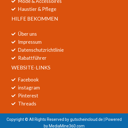
Mode & Accessoires
Haustier & Pflege
HILFE BEKOMMEN
Über uns
Impressum
Datenschutzrichtlinie
Rabattführer
WEBSITE-LINKS
Facebook
instagram
Pinterest
Threads
Copyright © All Rights Reserved by
gutscheincloud.de
| Powered
by
MediaMine360.com