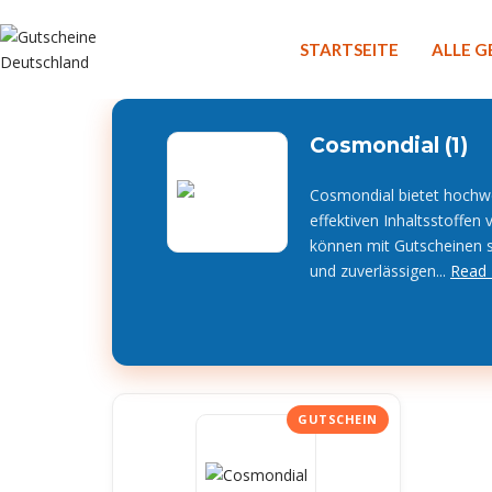
STARTSEITE
ALLE 
Cosmondial (1)
Cosmondial bietet hochwe
effektiven Inhaltsstoffen
können mit Gutscheinen sp
und zuverlässigen...
Read