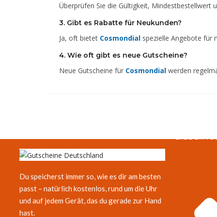
Überprüfen Sie die Gültigkeit, Mindestbestellwert
3. Gibt es Rabatte für Neukunden?
Ja, oft bietet
Cosmondial
spezielle Angebote für 
4. Wie oft gibt es neue Gutscheine?
Neue Gutscheine für
Cosmondial
werden regelmäß
LIEBLING
Du speicherst immer so, wie es dir am besten
passt – natürlich kostenlos, rund um die Uhr
und auf jedem Gerät, das du gerade zur Hand
hast.