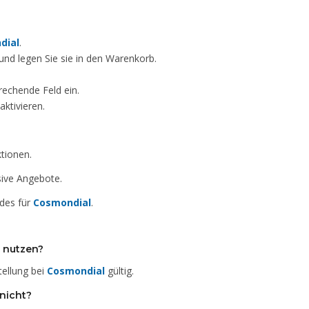
dial
.
nd legen Sie sie in den Warenkorb.
rechende Feld ein.
ktivieren.
tionen.
sive Angebote.
des für
Cosmondial
.
g nutzen?
tellung bei
Cosmondial
gültig.
nicht?