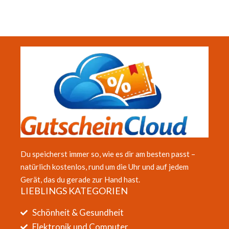
Du speicherst immer so, wie es dir am besten passt –
natürlich kostenlos, rund um die Uhr und auf jedem
Gerät, das du gerade zur Hand hast.
LIEBLINGS KATEGORIEN
Schönheit & Gesundheit
Elektronik und Computer