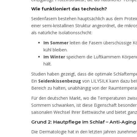
Wie funktioniert das technisch?
Seidenfasern bestehen hauptsächlich aus dem Prote
einer semi-kristallinen Struktur angeordnet, die mik
als natürliche Isolationsschicht:
Im Sommer
leiten die Fasern überschüssige K
kühl bleiben.
Im Winter
speichern die Luftkammern Körperwä
hält.
Studien haben gezeigt, dass die optimale Schlaftempe
Ein
Seidenkissenbezug
von LILYSILK kann dazu bei
Bereich zu halten, unabhängig von der Raumtemperat
Für den deutschen Markt, wo die Temperaturen zwis
Sommern schwanken, ist diese Eigenschaft besonders
saisonalen Wechsel Ihrer Bettwäsche und bietet ganz
Grund 2: Hautpflege im Schlaf – Anti-Agin
Die Dermatologie hat in den letzten Jahren zunehme