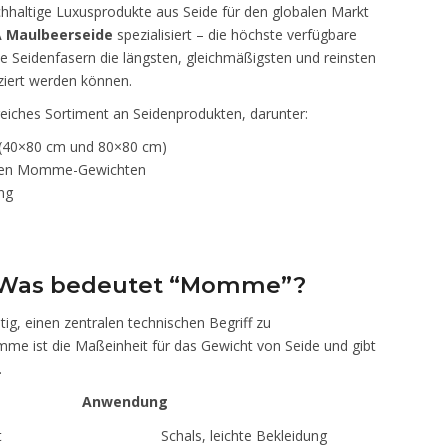
chhaltige Luxusprodukte aus Seide für den globalen Markt
A Maulbeerseide
spezialisiert – die höchste verfügbare
die Seidenfasern die längsten, gleichmäßigsten und reinsten
uziert werden können.
eiches Sortiment an Seidenprodukten, darunter:
 (40×80 cm und 80×80 cm)
chen Momme-Gewichten
ng
: Was bedeutet “Momme”?
tig, einen zentralen technischen Begriff zu
 ist die Maßeinheit für das Gewicht von Seide und gibt
.
Anwendung
t
Schals, leichte Bekleidung