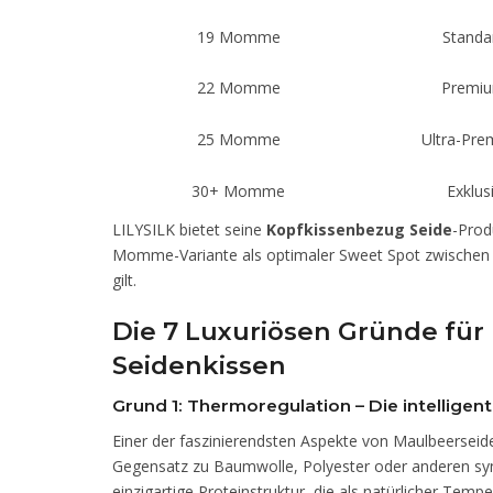
19 Momme
Standa
22 Momme
Premi
25 Momme
Ultra-Pr
30+ Momme
Exklus
LILYSILK bietet seine
Kopfkissenbezug Seide
-Prod
Momme-Variante als optimaler Sweet Spot zwischen H
gilt.
Die 7 Luxuriösen Gründe für 
Seidenkissen
Grund 1: Thermoregulation – Die intelligent
Einer der faszinierendsten Aspekte von Maulbeerseide 
Gegensatz zu Baumwolle, Polyester oder anderen syn
einzigartige Proteinstruktur, die als natürlicher Tempe