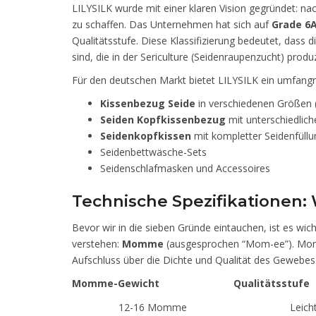
LILYSILK wurde mit einer klaren Vision gegründet: na
zu schaffen. Das Unternehmen hat sich auf
Grade 6
Qualitätsstufe. Diese Klassifizierung bedeutet, dass 
sind, die in der Sericulture (Seidenraupenzucht) prod
Für den deutschen Markt bietet LILYSILK ein umfangr
Kissenbezug Seide
in verschiedenen Größen
Seiden Kopfkissenbezug
mit unterschiedli
Seidenkopfkissen
mit kompletter Seidenfüllu
Seidenbettwäsche-Sets
Seidenschlafmasken und Accessoires
Technische Spezifikationen
Bevor wir in die sieben Gründe eintauchen, ist es wich
verstehen:
Momme
(ausgesprochen “Mom-ee”). Momme
Aufschluss über die Dichte und Qualität des Gewebes
Momme-Gewicht
Qualitätsstufe
12-16 Momme
Leich