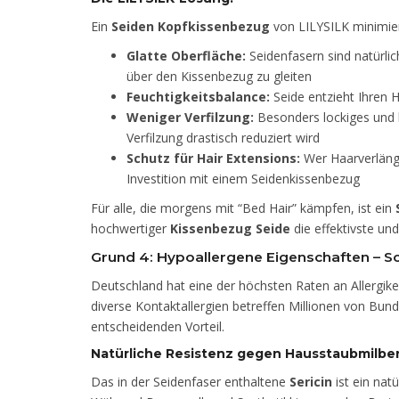
Ein
Seiden Kopfkissenbezug
von LILYSILK minimier
Glatte Oberfläche:
Seidenfasern sind natürlic
über den Kissenbezug zu gleiten
Feuchtigkeitsbalance:
Seide entzieht Ihren H
Weniger Verfilzung:
Besonders lockiges und k
Verfilzung drastisch reduziert wird
Schutz für Hair Extensions:
Wer Haarverlänge
Investition mit einem Seidenkissenbezug
Für alle, die morgens mit “Bed Hair” kämpfen, ist ein
hochwertiger
Kissenbezug Seide
die effektivste un
Grund 4: Hypoallergene Eigenschaften – Sc
Deutschland hat eine der höchsten Raten an Allergiker
diverse Kontaktallergien betreffen Millionen von Bund
entscheidenden Vorteil.
Natürliche Resistenz gegen Hausstaubmilbe
Das in der Seidenfaser enthaltene
Sericin
ist ein natü