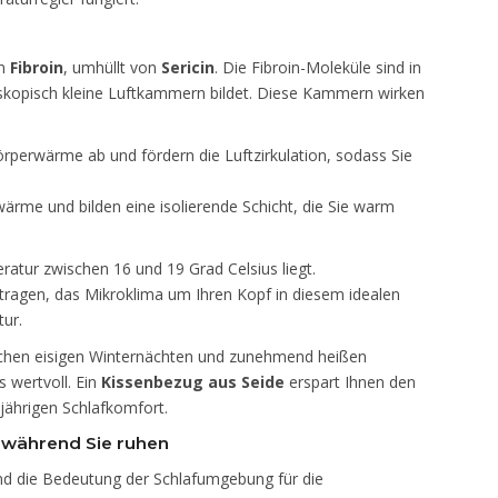
in
Fibroin
, umhüllt von
Sericin
. Die Fibroin-Moleküle sind in
roskopisch kleine Luftkammern bildet. Diese Kammern wirken
örperwärme ab und fördern die Luftzirkulation, sodass Sie
rme und bilden eine isolierende Schicht, die Sie warm
ratur zwischen 16 und 19 Grad Celsius liegt.
tragen, das Mikroklima um Ihren Kopf in diesem idealen
ur.
chen eisigen Winternächten und zunehmend heißen
 wertvoll. Ein
Kissenbezug aus Seide
erspart Ihnen den
jährigen Schlafkomfort.
g während Sie ruhen
nd die Bedeutung der Schlafumgebung für die