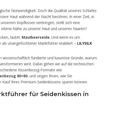
logische Notwendigkeit. Doch die Qualität unseres Schlafes
sere Haut während der Nacht berühren. In einer Zeit, in
 unserem Kopfkissen verbringen, stellt sich eine
e intime Nähe zu unserer Haut und unseren Haaren?
cken, lautet:
Maulbeerseide
. Und wenn es um
e als unangefochtener Marktführer etabliert –
LILYSILK
n wissenschaftlich fundierte und luxuriöse Gründe, warum
ransformieren wird. Dabei gehen wir auf die technischen
erschiedene Kissenbezug-Formate wie
senbezug 80×80
, und zeigen Ihnen, wie Sie
m Kauf Ihres Premium-Seidenkissens sparen können.
tführer für Seidenkissen in