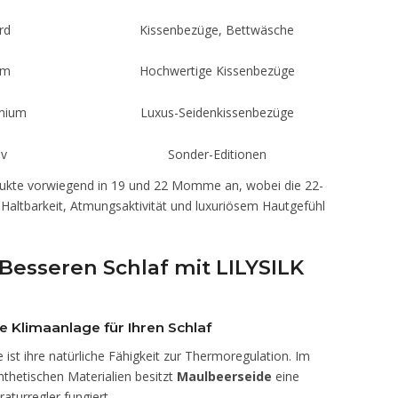
rd
Kissenbezüge, Bettwäsche
um
Hochwertige Kissenbezüge
emium
Luxus-Seidenkissenbezüge
iv
Sonder-Editionen
ukte vorwiegend in 19 und 22 Momme an, wobei die 22-
altbarkeit, Atmungsaktivität und luxuriösem Hautgefühl
Besseren Schlaf mit LILYSILK
e Klimaanlage für Ihren Schlaf
ist ihre natürliche Fähigkeit zur Thermoregulation. Im
thetischen Materialien besitzt
Maulbeerseide
eine
raturregler fungiert.