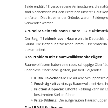
Seide enthält 18 verschiedene Aminosäuren, die nat
sind biochemisch mit den Proteinen unserer Haut ko
entfalten. Dies ist einer der Gründe, warum Seiden
verwendet werden.
Grund 3: Seidenkissen Haare – Die ultimat
Der Begriff
Seidenkissen Haare
wird in Deutschlan
Grund. Die Beziehung zwischen Ihrem Kissenmaterial u
dokumentiert.
Das Problem mit Baumwollkissenbezügen:
Baumwollfasern haben eine raue, schuppige Oberfläc
über diese Oberfläche gleiten, passiert Folgendes:
Kutikula-Schäden:
Die äußere Schuppenschicht
Feuchtigkeitsentzug:
Baumwolle entzieht Ih
Friction Alopecia:
Erhöhte Reibung kann im Ex
bestimmten Stellen führen
Frizz-Bildung:
Die aufgerauten Haarschuppen f
Die LILYSILK-Lösung: