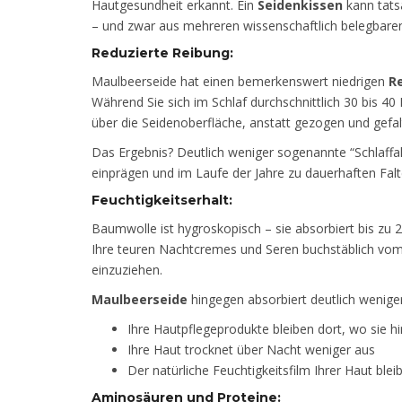
Hautgesundheit erkannt. Ein
Seidenkissen
kann tats
– und zwar aus mehreren wissenschaftlich belegbare
Reduzierte Reibung:
Maulbeerseide hat einen bemerkenswert niedrigen
R
Während Sie sich im Schlaf durchschnittlich 30 bis 4
über die Seidenoberfläche, anstatt gezogen und gefal
Das Ergebnis? Deutlich weniger sogenannte “Schlaffalt
einprägen und im Laufe der Jahre zu dauerhaften Fal
Feuchtigkeitserhalt:
Baumwolle ist hygroskopisch – sie absorbiert bis zu 
Ihre teuren Nachtcremes und Seren buchstäblich vom
einzuziehen.
Maulbeerseide
hingegen absorbiert deutlich weniger
Ihre Hautpflegeprodukte bleiben dort, wo sie h
Ihre Haut trocknet über Nacht weniger aus
Der natürliche Feuchtigkeitsfilm Ihrer Haut bleib
Aminosäuren und Proteine: