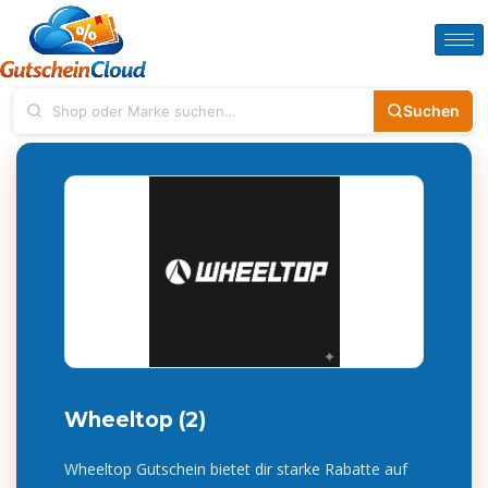
Suchen
Wheeltop (2)
Wheeltop Gutschein bietet dir starke Rabatte auf