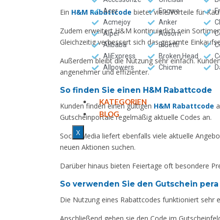
Acer
Engwe
F
Ein
H&M Rabattcode
bietet viele Vorteile für K
Acmejoy
Anker
C
Zudem erweitert H&M kontinuierlich sein Sortimen
Aiper
Aosom
C
Gleichzeitig verbessert sich das gesamte Einkaufser
Alibaba
Bluetti
C
AliExpress
Broken Head
C
Außerdem bleibt die Nutzung sehr einfach. Kunde
Allpowers
Chicme
D
angenehmer und effizienter.
So finden Sie einen H&M Rabattcode
KATEGORIEN
Kunden finden einen gültigen
H&M Rabattcode
a
BLOG
Gutscheinportale regelmäßig aktuelle Codes an.
X
Social Media liefert ebenfalls viele aktuelle Ange
neuen Aktionen suchen.
Darüber hinaus bieten Feiertage oft besondere Prei
So verwenden Sie den Gutschein pera
Die Nutzung eines Rabattcodes funktioniert sehr 
Anschließend geben sie den Code im Gutscheinfeld