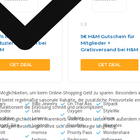
0
% Rabatt
5€ H&M Gutschein für
uzierte Artikel bei
Mitglieder +
&M
Gratisversand bei H&M
GET DEAL
GET DEAL
 Möglichkeiten, um beim Online-Shopping Geld zu sparen. Besonders i
M bietet regelmäßig saisonale Rabatte, die zusätzliche Preisvorteile
ars
Italo Jewelry
On That Ass
Sitpack
unktioniert die Einlösung schnell und unkompliziert.
ondor
Lelo
Oxygen
StyleWe
oolblue
Lenovo
Clothing
Vevor
Einsatzmöglichkeiten im Warenkorb. Viele Codes lassen sich außerdem 
tgo E-Bike
Logitech
Parallels
Wayrates
äßigen Bestellungen lohnt sich diese Strategie langfristig.
olt
momox
Priority Pass
Wondershare
elkin
fashion
Redmagic
Halloween