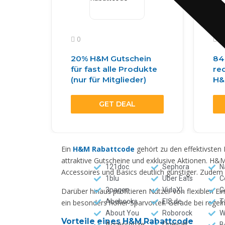
0
0
20% H&M Gutschein
84
für fast alle Produkte
red
(nur für Mitglieder)
H
GET DEAL
Ein
H&M Rabattcode
gehört zu den effektivsten
attraktive Gutscheine und exklusive Aktionen. H&
121doc
Sephora
N
Accessoires und Basics deutlich günstiger. Zudem f
1blu
Uber Eats
C
3pagen
VidaXL
C
Darüber hinaus profitieren Nutzer von flexiblen 
Abebooks
EIS.de
T
ein besonders hoher Sparvorteil. Gerade bei regelm
About You
Roborock
W
Vorteile eines H&M Rabattcode
Accessorize
Oneisall
B