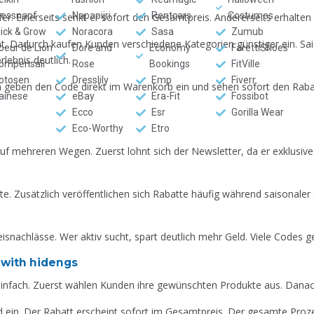
ressnapf
Napapijri
Rentcars
Costumes
äufer. Einerseits senkt er sofort den Gesamtpreis. Andererseits erhal
lick & Grow
Noracora
Sasa
Zumub
t. Dadurch kaufen Kunden verschiedene Kategorien günstiger ein. Sa
oeur de Lion
Dore and
Economy
FarettiShoes
lebnis deutlich.
ompensair
Rose
Bookings
FitVille
otosen
Dresslily
Emp
Fiverr
n geben den Code direkt im Warenkorb ein und sehen sofort den Raba
ainese
eBay
Era-Fit
Fossibot
Ecco
Esr
Gorilla Wear
Eco-Worthy
Etro
uf mehreren Wegen. Zuerst lohnt sich der Newsletter, da er exklusiv
bote. Zusätzlich veröffentlichen sich Rabatte häufig während saisonale
snachlässe. Wer aktiv sucht, spart deutlich mehr Geld. Viele Codes ge
 with hidengs
einfach. Zuerst wählen Kunden ihre gewünschten Produkte aus. Danach
 ein. Der Rabatt erscheint sofort im Gesamtpreis. Der gesamte Proze