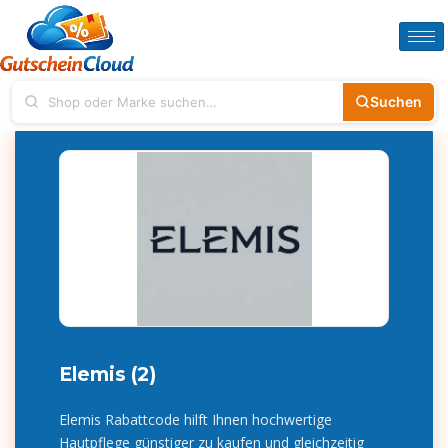
Suchen
Elemis (2)
Elemis Rabattcode hilft Ihnen hochwertige
Hautpflege günstiger zu kaufen und gleichzeitig