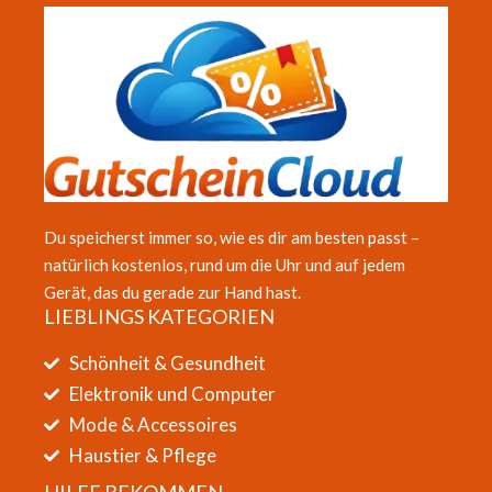
Du speicherst immer so, wie es dir am besten passt –
natürlich kostenlos, rund um die Uhr und auf jedem
Gerät, das du gerade zur Hand hast.
LIEBLINGS KATEGORIEN
Schönheit & Gesundheit
Elektronik und Computer
Mode & Accessoires
Haustier & Pflege
HILFE BEKOMMEN