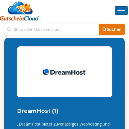
Suchen
DreamHost (1)
„DreamHost bietet zuverlässiges Webhosting und