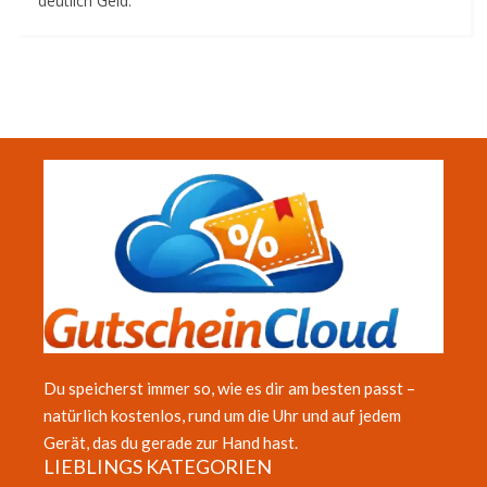
deutlich Geld.
Du speicherst immer so, wie es dir am besten passt –
natürlich kostenlos, rund um die Uhr und auf jedem
Gerät, das du gerade zur Hand hast.
LIEBLINGS KATEGORIEN