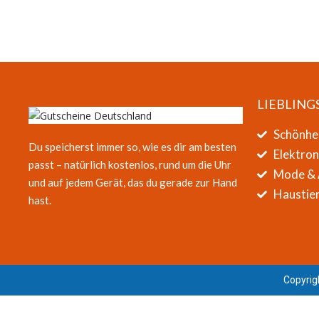
LIEBLING
Schönhe
Du speicherst immer so, wie es dir am besten
Elektro
passt – natürlich kostenlos, rund um die Uhr
Mode & 
und auf jedem Gerät, das du gerade zur Hand
Haustier
hast.
Copyrig