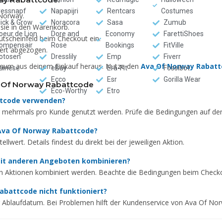
ressnapf
Napapijri
Rentcars
Costumes
 Norway.
lick & Grow
Noracora
Sasa
Zumub
 sie in den Warenkorb.
oeur de Lion
Dore and
Economy
FarettiShoes
tscheinfeld beim Checkout ein.
ompensair
Rose
Bookings
FitVille
wert abgezogen.
otosen
Dresslily
Emp
Fiverr
ximum aus deinem Einkauf heraus. Nutze den
Ava Of Norway Rabat
ainese
eBay
Era-Fit
Fossibot
Ecco
Esr
Gorilla Wear
a Of Norway Rabattcode
Eco-Worthy
Etro
attcode verwenden?
r mehrmals pro Kunde genutzt werden. Prüfe die Bedingungen auf der
 Ava Of Norway Rabattcode?
lwert. Details findest du direkt bei der jeweiligen Aktion.
mit anderen Angeboten kombinieren?
en Aktionen kombiniert werden. Beachte die Bedingungen beim Check
abattcode nicht funktioniert?
r Ablaufdatum. Bei Problemen hilft der Kundenservice von Ava Of Nor