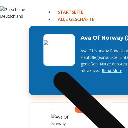
STARTSEITE
ALLE GESCHÄFTE
Ava Of Norway (
Ava Of Norway Rabattcode
Hautpflegeprodukte. Einf
genießen. Nutze den Ava 
attraktive...
Read More