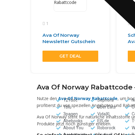
1
0
Ava Of Norway
Sc
Newsletter Gutschein
Av
GET DEAL
Ava Of Norway Rabattcode –
Nutze den
Ava Of Norway Rabattcode
, um hoc
121doc
Sephora
N
profitierst du von speziellen Angeboten und Rabat
1blu
Uber Eats
C
3pagen
VidaXL
C
Ava Of Norway steht für natürliche Inhaltsstoffe 
Abebooks
EIS.de
T
Produkte jetzt noch günstiger erleben.
About You
Roborock
W
So einfach funktioniert der Ava Of Nor
Accessorize
Oneisall
B