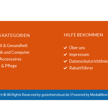
HILFE BEKOMMEN
S KATEGORIEN
it & Gesundheit
Über uns
nik und Computer
Impressum
Accessoires
Datenschutzrichtlinie
 & Pflege
Rabattführer
ht © All Rights Reserved by
gutscheincloud.de
| Powered by
MediaMine