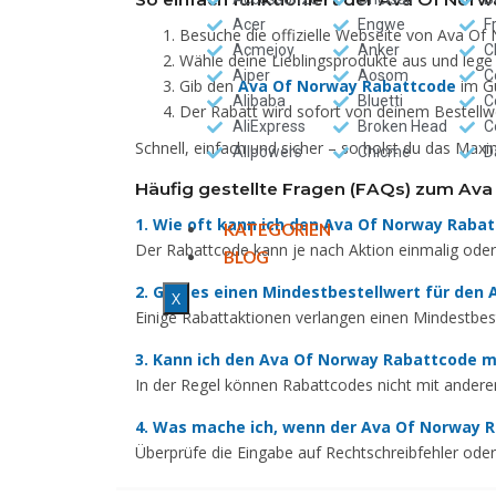
Acer
Engwe
F
Besuche die offizielle Webseite von Ava Of
Acmejoy
Anker
C
Wähle deine Lieblingsprodukte aus und lege
Aiper
Aosom
C
Gib den
Ava Of Norway Rabattcode
im Gu
Alibaba
Bluetti
C
Der Rabatt wird sofort von deinem Bestell
AliExpress
Broken Head
C
Schnell, einfach und sicher – so holst du das Ma
Allpowers
Chicme
D
Häufig gestellte Fragen (FAQs) zum Av
1. Wie oft kann ich den Ava Of Norway Rab
KATEGORIEN
Der Rabattcode kann je nach Aktion einmalig ode
BLOG
2. Gibt es einen Mindestbestellwert für den
X
Einige Rabattaktionen verlangen einen Mindestbestel
3. Kann ich den Ava Of Norway Rabattcode 
In der Regel können Rabattcodes nicht mit ander
4. Was mache ich, wenn der Ava Of Norway R
Überprüfe die Eingabe auf Rechtschreibfehler ode