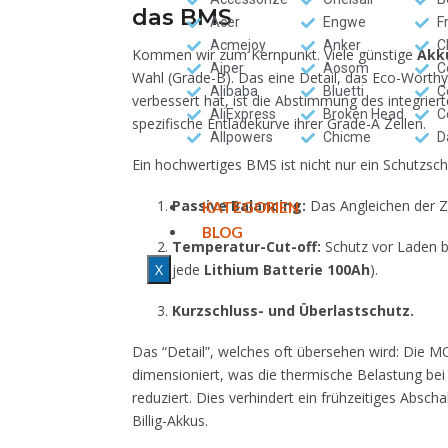
das BMS
Acer
Engwe
F
Acmejoy
Anker
C
Kommen wir zum Kernpunkt. Viele günstige
Akk
Aiper
Aosom
C
Wahl (Grade-B). Das eine Detail, das Eco-Worthy
Alibaba
Bluetti
C
verbessert hat, ist die Abstimmung des integri
AliExpress
Broken Head
C
spezifische Entladekurve ihrer Grade-A Zellen.
Allpowers
Chicme
D
Ein hochwertiges BMS ist nicht nur ein Schutzschal
Passive Balancing:
Das Angleichen der 
KATEGORIEN
BLOG
Temperatur-Cut-off:
Schutz vor Laden be
jede
Lithium Batterie 100Ah
).
X
Kurzschluss- und Überlastschutz.
Das “Detail”, welches oft übersehen wird: Die
dimensioniert, was die thermische Belastung bei
reduziert. Dies verhindert ein frühzeitiges Absch
Billig-Akkus.