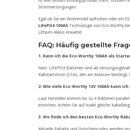
ist kein bloßes Einstiegsprodukt mehr, sonder
Stromversorgungen.
Egal ob Sie ein Wohnmobil aufrüsten oder ein ES
LiFePO4 100Ah
Technologie von Eco-Worthy biet
Lithium-Akkus erwartet.
FAQ: Häufig gestellte Fra
1. Kann ich die Eco-Worthy 100Ah als Start
Nein. LiFePO4 Batterien sind als Versorgungsbatt
Kaltstartstrom (CCA), den ein Anlasser benötigt
2. Wie viele Eco-Worthy 12V 100Ah kann ich 
Laut Hersteller können bis zu 4 Batterien parall
erreichen. Achten Sie auf exakt gleiche Kabellän
3. Wo finde ich den besten Eco-Worthy Rab
Aktuelle Rabatte und Gutscheincodes werden re