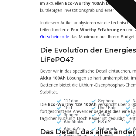
im aktuellen
Eco-Worthy 100Ah Datenblatt
, 
kurzlebigen Investitionsgrab und einer jahrzehn
In diesem Artikel analysieren wir die technische 
teilen fundierte
Eco-Worthy Erfahrungen
und z
Gutscheincode
das Maximum aus Ihrem Budget 
Die Evolution der Energi
LiFePO4?
Bevor wir in das spezifische Detail eintauchen,
Akku 100Ah
Lösungen so hart umkämpft ist. Im 
Batterien bietet die Lithium-Eisenphosphat-Chem
Stabilität.
121doc
Sephora
N
Die
Eco-Worthy 12V 100Ah
verspricht über 3.0
1blu
Uber Eats
C
fortgeschrittene Anwender bedeutet dies eine ka
3pagen
VidaXL
C
täglicher Nutzung. Doch Papier ist geduldig – e
Abebooks
EIS.de
T
About You
Roborock
W
Das Detail, das alles änder
Accessorize
Oneisall
B