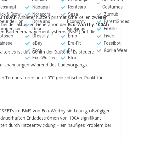
ressnapf
Napapijri
Rentcars
Costumes
lick & Grow
Noracora
Sasa
Zumub
u 100Ah
Anbieter nutzen prismatische Zellen zweiter
oeur de Lion
Dore and
Economy
FarettiShoes
 bei der aktuellen Generation der
Eco-Worthy 100Ah
ompensair
Rose
Bookings
FitVille
erten Batteriemanagementsystems (BMS) auf die
otosen
Dresslily
Emp
Fiverr
ainese
eBay
Era-Fit
Fossibot
Ecco
Esr
Gorilla Wear
ter; es ist das Gehirn der Batterie. Es steuert:
Eco-Worthy
Etro
Zellspannungen während des Ladevorgangs.
i Temperaturen unter 0°C (ein kritischer Punkt für
 MOSFETs im BMS von Eco-Worthy sind nun großzügiger
 dauerhaften Entladeströmen von 100A signifikant
alten durch Hitzeentwicklung – ein häufiges Problem bei