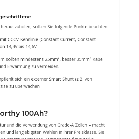
tgeschrittene
herauszuholen, sollten Sie folgende Punkte beachten:
mit CCCV-Kennlinie (Constant Current, Constant
n 14,4V bis 14,6V.
om sollten mindestens 25mm², besser 35mm² Kabel
und Erwärmung zu vermeiden.
iehlt sich ein externer Smart Shunt (z.B. von
äzise zu überwachen.
Worthy 100Ah?
ektur und die Verwendung von Grade-A Zellen – macht
ten und langlebigsten Wahlen in ihrer Preisklasse. Sie