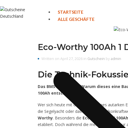
STARTSEITE
ALLE GESCHÄFTE
Eco-Worthy 100Ah 1 De
Written on April 27, 2026 in
Gutschein
by
admin
Die Technik-Fokussie
Das BMS-Geheimnis: Warum dieses eine Baut
100Ah entscheidet
Wer sich heute mit dem Aufbau eines autarken E
die Segelyacht oder das heimische Balkonkraftw
Worthy
. Besonders die
Eco-Worthy 12V 100Ah
etabliert. Doch während die meisten Nutzer nur a