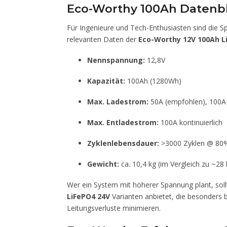
Eco-Worthy 100Ah Datenbl
Für Ingenieure und Tech-Enthusiasten sind die S
relevanten Daten der
Eco-Worthy 12V 100Ah L
Nennspannung:
12,8V
Kapazität:
100Ah (1280Wh)
Max. Ladestrom:
50A (empfohlen), 100A
Max. Entladestrom:
100A kontinuierlich
Zyklenlebensdauer:
>3000 Zyklen @ 8
Gewicht:
ca. 10,4 kg (im Vergleich zu ~28 
Wer ein System mit höherer Spannung plant, soll
LiFePO4 24V
Varianten anbietet, die besonders b
Leitungsverluste minimieren.