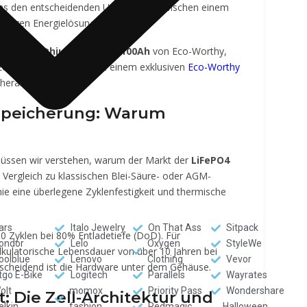
das den entscheidenden Unterschied zwischen einem
telangen Energielösung macht.
Tiefe der
Lithium Batterie 100Ah
von Eco-Worthy,
eigen Ihnen, wie Sie mit einem exklusiven
Eco-Worthy
herausholen.
espeicherung: Warum
 müssen wir verstehen, warum der Markt der
LiFePO4
Vergleich zu klassischen Blei-Säure- oder AGM-
ie eine überlegene Zyklenfestigkeit und thermische
ars
Italo Jewelry
On That Ass
Sitpack
00 Zyklen bei 80% Entladetiefe (DoD). Für
ondor
Lelo
Oxygen
StyleWe
lkulatorische Lebensdauer von über 10 Jahren bei
oolblue
Lenovo
Clothing
Vevor
ntscheidend ist die Hardware unter dem Gehäuse.
tgo E-Bike
Logitech
Parallels
Wayrates
olt
momox
Priority Pass
Wondershare
t: Die Zell-Architektur und
elkin
fashion
Redmagic
Halloween