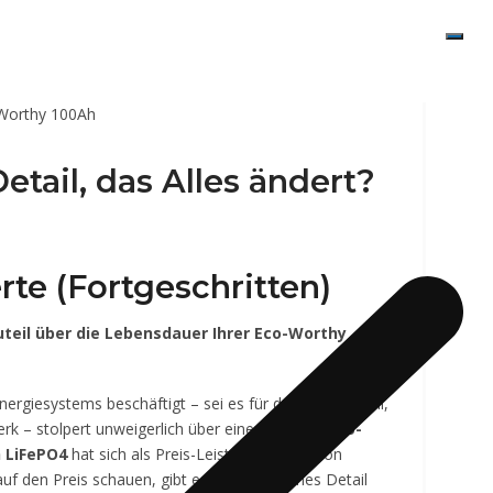
tail, das Alles ändert?
rte (Fortgeschritten)
eil über die Lebensdauer Ihrer Eco-Worthy
nergiesystems beschäftigt – sei es für das Wohnmobil,
erk – stolpert unweigerlich über einen Namen:
Eco-
 LiFePO4
hat sich als Preis-Leistungs-Champion
uf den Preis schauen, gibt es ein technisches Detail