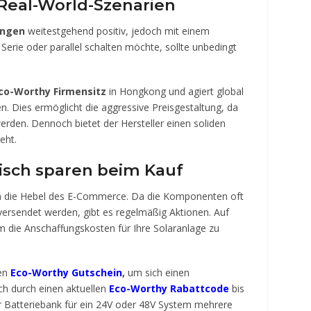
Real-World-Szenarien
ungen
weitestgehend positiv, jedoch mit einem
 Serie oder parallel schalten möchte, sollte unbedingt
co-Worthy Firmensitz
in Hongkong und agiert global
en. Dies ermöglicht die aggressive Preisgestaltung, da
rden. Dennoch bietet der Hersteller einen soliden
eht.
gisch sparen beim Kauf
tzen die Hebel des E-Commerce. Da die Komponenten oft
versendet werden, gibt es regelmäßig Aktionen. Auf
um die Anschaffungskosten für Ihre Solaranlage zu
en
Eco-Worthy Gutschein
,
um sich einen
ich durch einen aktuellen
Eco-Worthy Rabattcode
bis
r Batteriebank für ein 24V oder 48V System mehrere