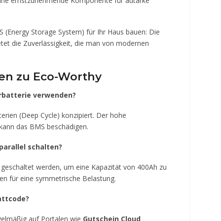
n eine ernstzunehmende Komponente für autarke
S (Energy Storage System) für Ihr Haus bauen: Die
et die Zuverlässigkeit, die man von modernen
gen zu Eco-Worthy
erbatterie verwenden?
erien (Deep Cycle) konzipiert. Der hohe
, kann das BMS beschädigen.
parallel schalten?
el geschaltet werden, um eine Kapazität von 400Ah zu
gen für eine symmetrische Belastung.
attcode?
gelmäßig auf Portalen wie
Gutschein Cloud