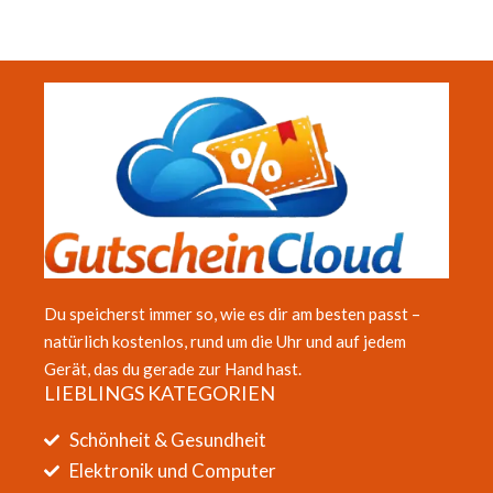
Du speicherst immer so, wie es dir am besten passt –
natürlich kostenlos, rund um die Uhr und auf jedem
Gerät, das du gerade zur Hand hast.
LIEBLINGS KATEGORIEN
Schönheit & Gesundheit
Elektronik und Computer