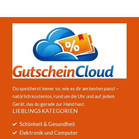
Du speicherst immer so, wie es dir am besten passt –
natürlich kostenlos, rund um die Uhr und auf jedem
Gerät, das du gerade zur Hand hast.
LIEBLINGS KATEGORIEN
Schönheit & Gesundheit
Elektronik und Computer