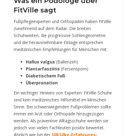
Was ein Podologe über
FitVille sagt
Fußpflegeexperten und Orthopäden haben FitVille
zunehmend auf dem Radar. Die breiten
Schuhweiten, die progressive Sohlengeometrie
und die herausnehmbare Einlage entsprechen
medizinischen Empfehlungen für Menschen mit:
Hallux valgus
(Ballenzeh)
Plantarfasziitis
(Fersensporn)
Diabetischem Fuß
Überpronation
Ein wichtiger Hinweis von Experten: FitVille-Schuhe
sind kein medizinisches Hilfsmittel im klinischen
Sinne. Bei schwerwiegenden Fußproblemen sollte
immer ein Arzt oder Orthopäde hinzugezogen
werden. Als präventive Alltagsschuhe werden sie
jedoch von vielen Fachleuten positiv bewertet.
Ähnlich wie bei der
SilkSilky-Erfahrungs-